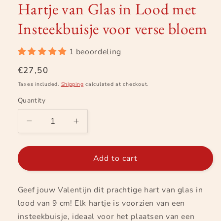
Hartje van Glas in Lood met
in
modal
Insteekbuisje voor verse bloem
1 beoordeling
Regular
€27,50
price
Taxes included.
Shipping
calculated at checkout.
Quantity
Decrease
Increase
quantity
quantity
for
for
Hartje
Hartje
Add to cart
van
van
Glas
Glas
Geef jouw Valentijn dit prachtige hart van glas in
in
in
Lood
Lood
lood van 9 cm! Elk hartje is voorzien van een
met
met
insteekbuisje, ideaal voor het plaatsen van een