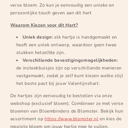
Insteekbuisje
Insteekbuisje
verse bloem. Zo kun je eenvoudig een unieke en
voor
voor
persoonlijke touch geven aan dit hart
verse
verse
bloem
bloem
Waarom Kiezen voor dit Hart?
Uniek design:
elk hartje is handgemaakt en
heeft een uniek ontwerp, waardoor geen twee
stukken hetzelfde zijn.
Verschillende bevestigingsmogelijkheden:
de insteekbuisjes zijn op verschillende manieren
vastgemaakt, zodat je zelf kunt kiezen welke stijl
het beste past bij jouw Valentijnshart.
De hartjes zijn eenvoudig te bestellen via onze
webshop (exclusief bloem). Combineer ze met verse
bloemen van Bloembinders de Blomster. Bekijk hun
assortiment op
https://www.blomster.nl
en kies de
mooiste bloem om jouw hartje mee te vullen.